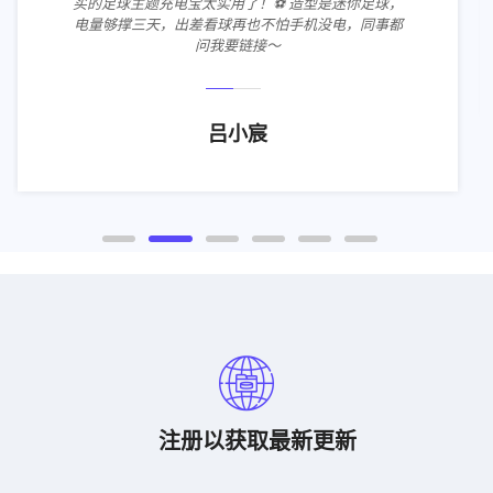
买的足球主题充电宝太实用了！⚽️ 造型是迷你足球，
电量够撑三天，出差看球再也不怕手机没电，同事都
问我要链接～
吕小宸
注册以获取最新更新