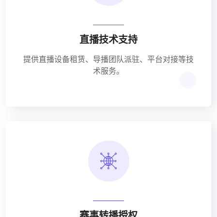
直播技术支持
提供直播设备租赁、导播团队派驻、平台对接等技
术服务。
赛事转播授权