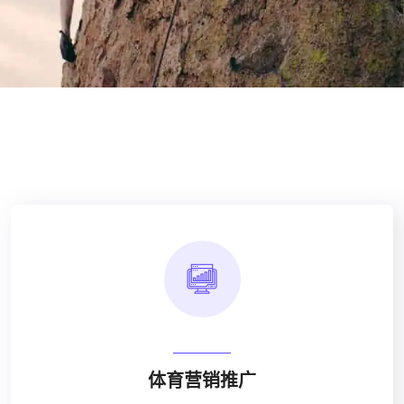
体育营销推广