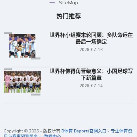
SiteMap
热门推荐
世界杯小组赛末轮回顾：多队命运在
最后一场确定
2026-07-16
世界杯佛得角晋级意义：小国足球写
下新篇章
2026-07-14
Copyright © 2026 - 版权所有
B体育 Bsports官网入口 - 专注体育资
讯与赛事预测服务 - -数据中心