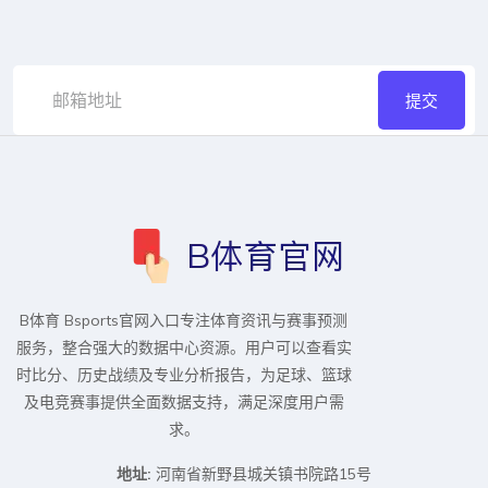
提交
B体育 Bsports官网入口专注体育资讯与赛事预测
服务，整合强大的数据中心资源。用户可以查看实
时比分、历史战绩及专业分析报告，为足球、篮球
及电竞赛事提供全面数据支持，满足深度用户需
求。
地址:
河南省新野县城关镇书院路15号