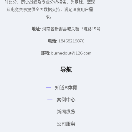
时比分、历史战绩及专业分析报告，为足球、篮球
及电竞赛事提供全面数据支持，满足深度用户需
求。
地址:
河南省新野县城关镇书院路15号
电话:
18468219870
邮箱:
burnedout@126.com
导航
知道
B体育
案例中心
新闻纵览
公司服务