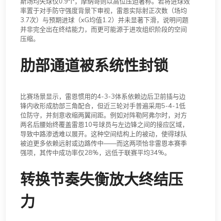
斯场均失球仅0.9个，摩纳哥则以高位压迫著称。若将进球效
率置于对手防守强度背景下审视，雷恩实际射正次数（场均
3.7次）与预期进球（xG均值1.2）并未显著下滑，说明问题
并非完全出在终结能力，而更可能源于进攻组织阶段的空间
压缩。
肋部通道被系统性封锁
比赛场景显示，雷恩惯用的4-3-3体系依赖边后卫前插与边
锋内收形成肋部三角配合，但近三轮对手普遍采用5-4-1低
位防守，并刻意收缩两翼间距。例如对阵勒阿弗尔时，对方
两名后腰始终覆盖雷恩10号球员与左边锋之间的接应区域，
导致中路渗透难以展开。这种空间结构上的被动，使得球队
被迫更多依赖远射或边路传中——而这两项恰非雷恩本赛季
强项，其传中成功率仅28%，远低于联赛平均34%。
转换节奏失衡放大终结压
力