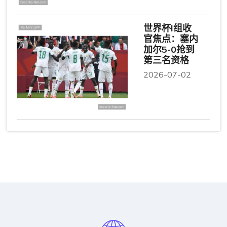
世界杯I组收
官焦点：塞内
加尔5-0抢到
第三名资格
2026-07-02