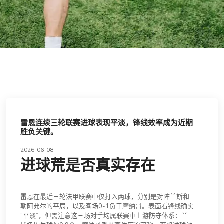
雷恩连续三轮联赛进球表现平淡，锋线效率成为近期
胜负关键。
2026-06-08
进球荒是否真实存在
雷恩在最近三轮法甲联赛中仅打入两球，分别是对阵兰斯和
勒阿弗尔的平局，以及客场0-1负于摩纳哥。表面看锋线确实
“平淡”，但需注意这三场对手均属联赛中上游防守体系：兰