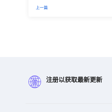
上一篇
注册以获取最新更新