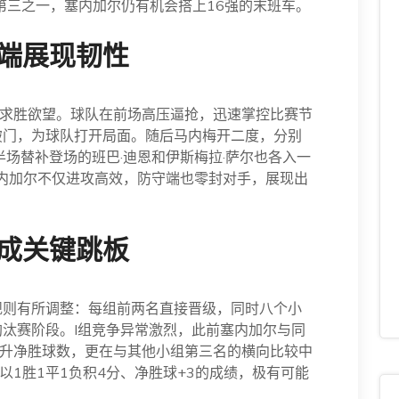
第三之一，塞内加尔仍有机会搭上16强的末班车。
端展现韧性
求胜欲望。球队在前场高压逼抢，迅速掌控比赛节
破门，为球队打开局面。随后马内梅开二度，分别
半场替补登场的班巴·迪恩和伊斯梅拉·萨尔也各入一
塞内加尔不仅进攻高效，防守端也零封对手，展现出
成关键跳板
规则有所调整：每组前两名直接晋级，同时八个小
淘汰赛阶段。I组竞争异常激烈，此前塞内加尔与同
升净胜球数，更在与其他小组第三名的横向比较中
1胜1平1负积4分、净胜球+3的成绩，极有可能