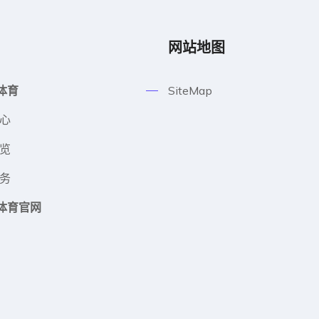
网站地图
体育
SiteMap
心
览
务
体育官网