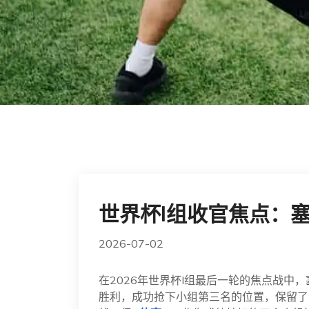
世界杯I组收官焦点：塞
2026-07-02
在2026年世界杯I组最后一轮的焦点战中
胜利，成功抢下小组第三名的位置，保留了