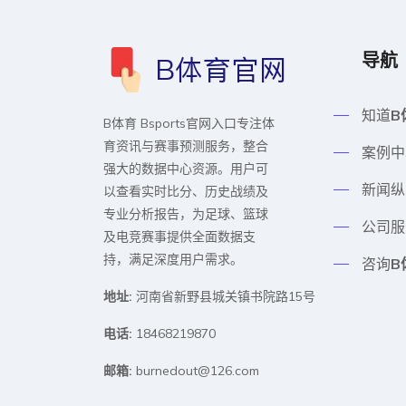
导航
知道
B
B体育 Bsports官网入口专注体
育资讯与赛事预测服务，整合
案例中
强大的数据中心资源。用户可
新闻纵
以查看实时比分、历史战绩及
专业分析报告，为足球、篮球
公司服
及电竞赛事提供全面数据支
持，满足深度用户需求。
咨询
B
地址:
河南省新野县城关镇书院路15号
电话:
18468219870
邮箱:
burnedout@126.com