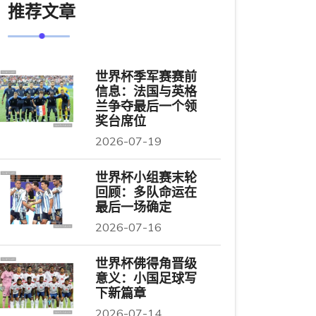
推荐文章
世界杯季军赛赛前
信息：法国与英格
兰争夺最后一个领
奖台席位
2026-07-19
世界杯小组赛末轮
回顾：多队命运在
最后一场确定
2026-07-16
世界杯佛得角晋级
意义：小国足球写
下新篇章
2026-07-14