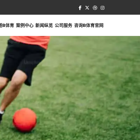
道
B体育
案例中心
新闻纵览
公司服务
咨询
B体育官网