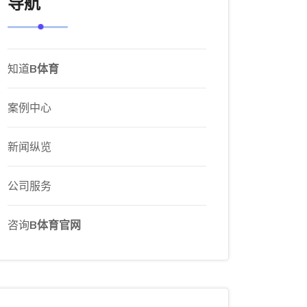
导航
知道
B体育
案例中心
新闻纵览
公司服务
咨询
B体育官网