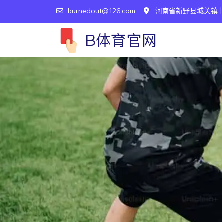
burnedout@126.com
河南省新野县城关镇书