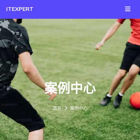
案例中心
首页
案例中心