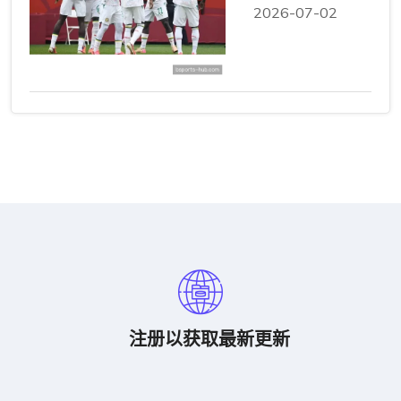
2026-07-02
注册以获取最新更新