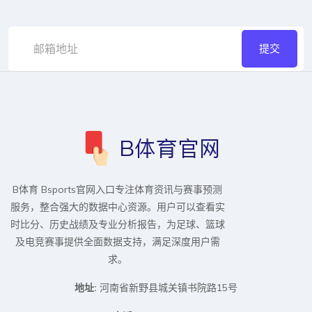
提交
B体育 Bsports官网入口专注体育资讯与赛事预测
服务，整合强大的数据中心资源。用户可以查看实
时比分、历史战绩及专业分析报告，为足球、篮球
及电竞赛事提供全面数据支持，满足深度用户需
求。
地址:
河南省新野县城关镇书院路15号