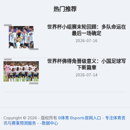
热门推荐
世界杯小组赛末轮回顾：多队命运在
最后一场确定
2026-07-16
世界杯佛得角晋级意义：小国足球写
下新篇章
2026-07-14
Copyright © 2026 - 版权所有
B体育 Bsports官网入口 - 专注体育资
讯与赛事预测服务 - -数据中心