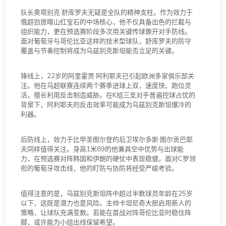
队长奥塔别克·舒库罗夫无疑是全队的精神支柱。作为效力于
俄超劲旅喀山红宝石的中场核心，他不仅具备出色的拦截与
组织能力，更在预选赛阶段多次用关键传球撕开对手防线。
面对葡萄牙与哥伦比亚这样的技术型球队，舒库罗夫的防守
覆盖与节奏控制将成为乌兹别克斯坦能否立足的关键。
锋线上，22岁的阿里霍贾·阿利耶夫已引起欧洲多家俱乐部关
注。他在乌超联赛连续两个赛季进球上双，速度快、跑位灵
活，擅长利用反击制造威胁。在K组三支对手普遍控球占优的
背景下，阿利耶夫的反击效率可能成为乌兹别克斯坦爆冷的
利器。
后防线上，效力于比甲圣图尔登的后卫埃尔多斯·图尔贡巴耶
夫同样值得关注。身高1米89的他兼具空中优势与出球能
力，在预选赛对阵韩国和伊朗的硬仗中表现稳健。面对C罗领
衔的葡萄牙攻击线，他的盯防与协防将经受严峻考验。
值得注意的是，乌兹别克斯坦阵中超过半数球员年龄在25岁
以下，这既是潜力也是风险。主帅卡坦尼奇大胆启用新人的
策略，让球队充满变数。若能在首战对阵哥伦比亚时稳住阵
脚，或许能为小组出线保留希望。