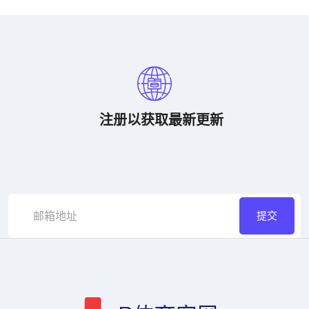
注册以获取最新更新
提交