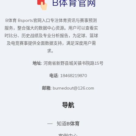
B体育 Bsports官网入口专注体育资讯与赛事预测
服务，整合强大的数据中心资源。用户可以查看实
时比分、历史战绩及专业分析报告，为足球、篮球
及电竞赛事提供全面数据支持，满足深度用户需
求。
地址:
河南省新野县城关镇书院路15号
电话:
18468219870
邮箱:
burnedout@126.com
导航
知道
B体育
案例中心