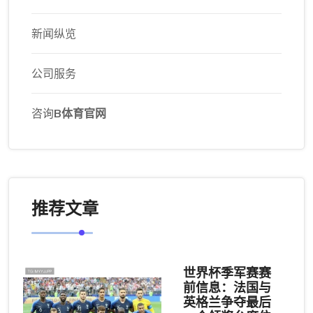
新闻纵览
公司服务
咨询
B体育官网
推荐文章
世界杯季军赛赛
前信息：法国与
英格兰争夺最后