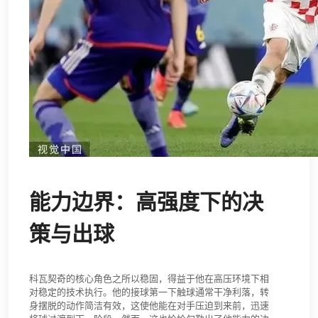
能力边界：高强度下的决
策与出球
科瓦契奇的核心角色之所以稳固，得益于他在高压环境下相
对稳定的技术执行。他的接球第一下触球通常干净利落，转
身摆脱的动作简洁有效，这使他能在对手压迫到来前，迅速