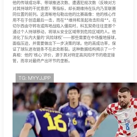
他的传球成功率、带球推进次数、遭遇犯规次数（反映对方
对其持球的干扰意愿）等指标，却长期维持在队内乃至联赛
同位置的前列。这清晰地勾勒出他的比赛画像：他的核心作
用不在于创造最后一击，而在**维持和发起攻击阶段**。在
切尔西由守转攻或阵地战陷入僵局时，科瓦契奇往往是那个
通过个人持球移动，将球从安全区域带到危险区域的人。他
消化了队内大量的“风险球权”——那些需要在中场腹地接球，
面临压迫，并需要做出下一步决策的球。他的高成功率，保
证了球队进攻链条不在此处断裂。这种数据结构揭示了一个
真相：他的“核心”评价，源于其对特定高风险环节的稳定接
管，而非对最终产出环节的垄断。