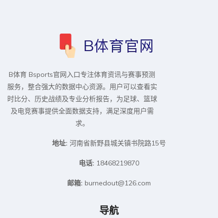
B体育 Bsports官网入口专注体育资讯与赛事预测
服务，整合强大的数据中心资源。用户可以查看实
时比分、历史战绩及专业分析报告，为足球、篮球
及电竞赛事提供全面数据支持，满足深度用户需
求。
地址:
河南省新野县城关镇书院路15号
电话:
18468219870
邮箱:
burnedout@126.com
导航