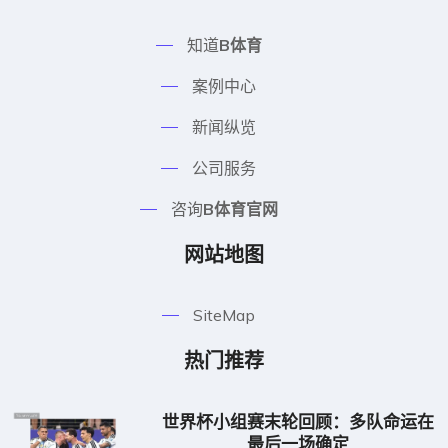
知道
B体育
案例中心
新闻纵览
公司服务
咨询
B体育官网
网站地图
SiteMap
热门推荐
世界杯小组赛末轮回顾：多队命运在
最后一场确定