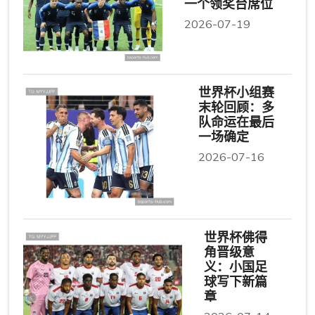
一个领奖台席位
2026-07-19
世界杯小组赛
末轮回顾：多
队命运在最后
一场确定
2026-07-16
世界杯佛得
角晋级意
义：小国足
球写下新篇
章