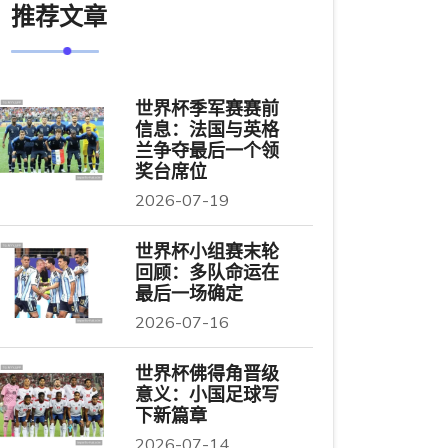
推荐文章
世界杯季军赛赛前
信息：法国与英格
兰争夺最后一个领
奖台席位
2026-07-19
世界杯小组赛末轮
回顾：多队命运在
最后一场确定
2026-07-16
世界杯佛得角晋级
意义：小国足球写
下新篇章
2026-07-14