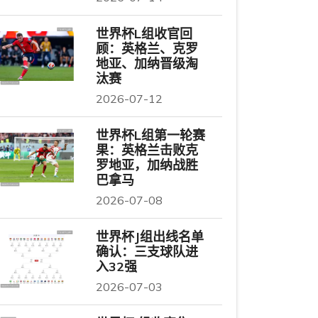
世界杯L组收官回
顾：英格兰、克罗
地亚、加纳晋级淘
汰赛
2026-07-12
世界杯L组第一轮赛
果：英格兰击败克
罗地亚，加纳战胜
巴拿马
2026-07-08
世界杯J组出线名单
确认：三支球队进
入32强
2026-07-03