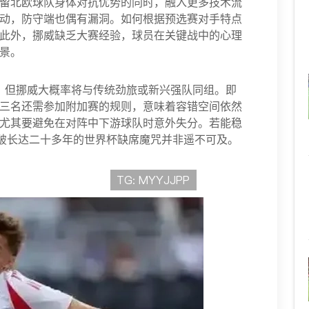
留北欧球队身体对抗优势的同时，融入更多技术流
动，防守端也偶有漏洞。如何根据预选赛对手特点
此外，挪威缺乏大赛经验，球员在关键战中的心理
景。
炉，但挪威大概率将与传统劲旅或新兴强队同组。即
三名还需参加附加赛的规则，意味着容错空间依然
尤其要避免在对阵中下游球队时意外失分。若能稳
破长达二十多年的世界杯缺席魔咒并非遥不可及。