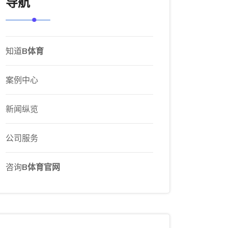
导航
知道
B体育
案例中心
新闻纵览
公司服务
咨询
B体育官网