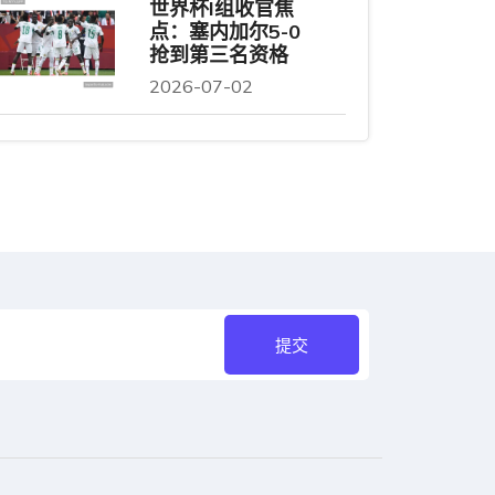
世界杯I组收官焦
点：塞内加尔5-0
抢到第三名资格
2026-07-02
提交