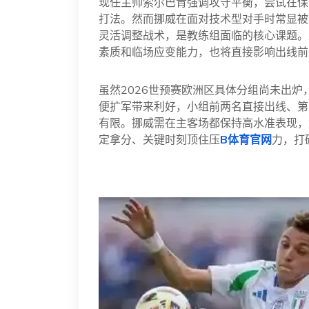
现任主帅索尔巴肯强调攻守平衡，尝试在保
打法。然而挪威在面对技术型对手时常显被
灵活调整战术，是教练组面临的核心课题。
素质和临场应变能力，也将直接影响出线前
虽然2026世预赛欧洲区具体分组尚未出
便扩军带来利好，小组前两名直接出线、第
有限。挪威需在主客场都保持高水准表现，
定拿分、关键时刻顶住压
B体育官网
力，打