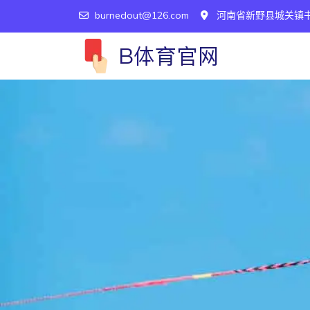
burnedout@126.com
河南省新野县城关镇书