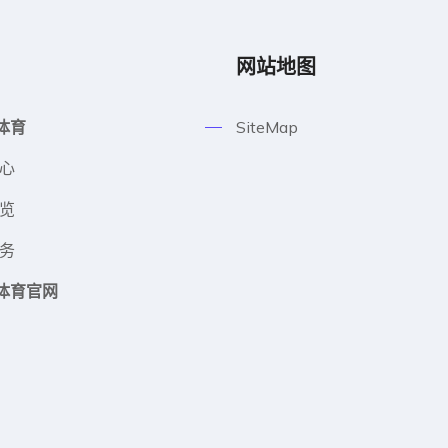
网站地图
体育
SiteMap
心
览
务
体育官网