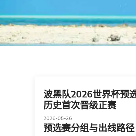
波黑队2026世界杯预
历史首次晋级正赛
2026-05-26
预选赛分组与出线路径