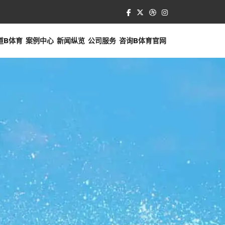
道
B体育
案例中心
新闻纵览
公司服务
咨询
B体育官网