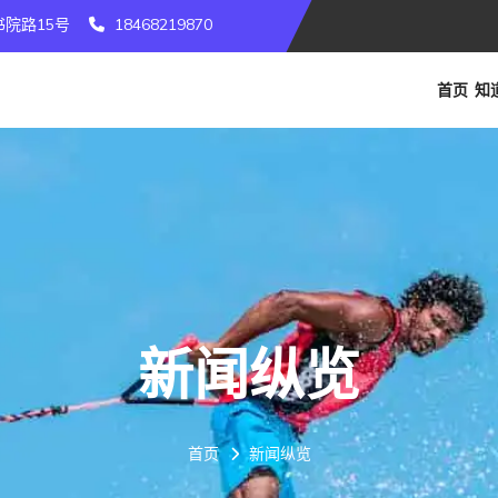
院路15号
18468219870
首页
知
新闻纵览
首页
新闻纵览