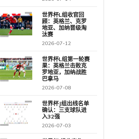
世界杯L组收官回
顾：英格兰、克罗
地亚、加纳晋级淘
汰赛
2026-07-12
世界杯L组第一轮赛
果：英格兰击败克
罗地亚，加纳战胜
巴拿马
2026-07-08
世界杯J组出线名单
确认：三支球队进
入32强
2026-07-03