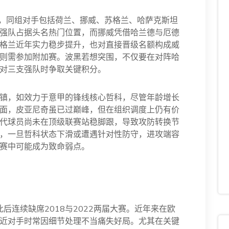
组，同组对手包括荷兰、挪威、苏格兰、哈萨克斯坦
强队占据头名热门位置，而挪威凭借哈兰德与厄德
格兰近年实力稳步提升，也对直接晋级名额构成威
则需参加附加赛。波黑若想突围，不仅要在对阵哈
对三支强队时争取关键积分。
镇，如效力于意甲的锋线核心哲科，尽管年龄增长
面，皮亚尼奇虽已过巅峰，但在组织调度上仍有价
代球员尚未在顶级联赛站稳脚跟，导致攻防转换节
，一旦哲科状态下滑或遭遇针对性防守，进攻端容
赛中可能成为致命弱点。
后连续缺席2018与2022两届大赛。近年来在欧
近对手时常因细节处理不当痛失好局。尤其在关键