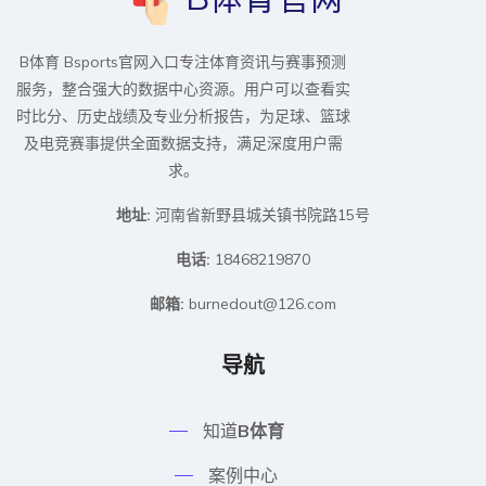
B体育 Bsports官网入口专注体育资讯与赛事预测
服务，整合强大的数据中心资源。用户可以查看实
时比分、历史战绩及专业分析报告，为足球、篮球
及电竞赛事提供全面数据支持，满足深度用户需
求。
地址:
河南省新野县城关镇书院路15号
电话:
18468219870
邮箱:
burnedout@126.com
导航
知道
B体育
案例中心