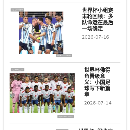
世界杯小组赛
末轮回顾：多
队命运在最后
一场确定
2026-07-16
世界杯佛得
角晋级意
义：小国足
球写下新篇
章
2026-07-14