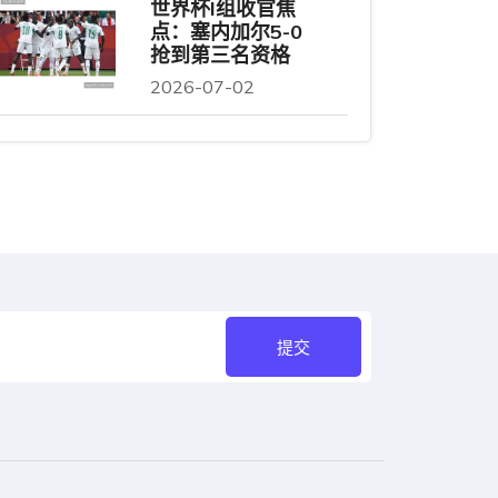
世界杯I组收官焦
点：塞内加尔5-0
抢到第三名资格
2026-07-02
提交