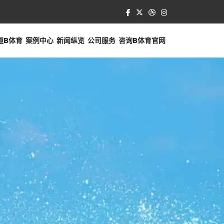
道
B体育
案例中心
新闻纵览
公司服务
咨询
B体育官网