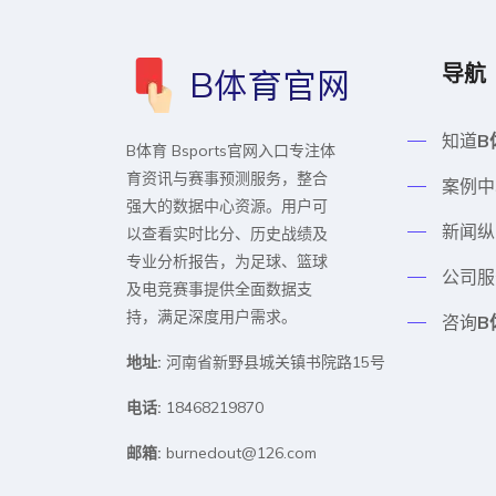
导航
知道
B
B体育 Bsports官网入口专注体
育资讯与赛事预测服务，整合
案例中
强大的数据中心资源。用户可
新闻纵
以查看实时比分、历史战绩及
专业分析报告，为足球、篮球
公司服
及电竞赛事提供全面数据支
持，满足深度用户需求。
咨询
B
地址:
河南省新野县城关镇书院路15号
电话:
18468219870
邮箱:
burnedout@126.com