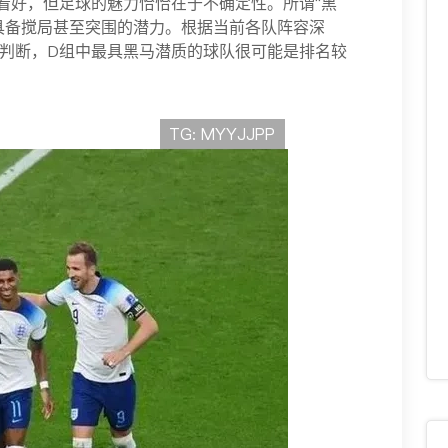
看好，但足球的魅力恰恰在于不确定性。所谓“黑
具备搅局甚至突围的潜力。根据当前各队阵容深
判断，D组中最具黑马潜质的球队很可能是排名较