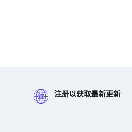
注册以获取最新更新