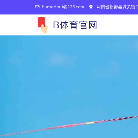
burnedout@126.com
河南省新野县城关镇书