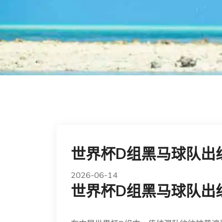
世界杯D组黑马球队出
2026-06-14
世界杯D组黑马球队出