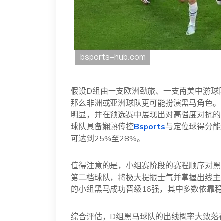
假设D组由一支欧洲劲旅、一支南美中游球
那么非洲或亚洲球队更可能扮演黑马角色。
明显，并在预选赛中展现出对高强度对抗的
球队具备娴熟传控
Bsports
与定位球得分能
可达到25%至28%。
值得注意的是，小组赛阶段的赛程顺序对黑
第二档球队，将极大提振士气并掌握出线主
的小组黑马成功晋级16强，其中多数依靠
综合评估，D组黑马球队的出线概率大致落