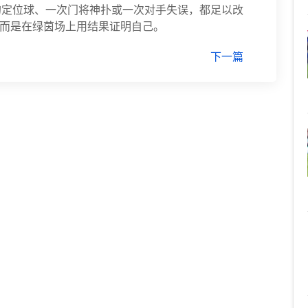
的定位球、一次门将神扑或一次对手失误，都足以改
而是在绿茵场上用结果证明自己。
下一篇