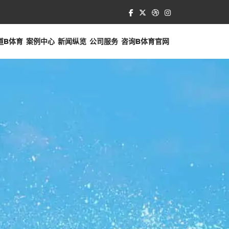
道
B体育
案例中心
新闻纵览
公司服务
咨询
B体育官网