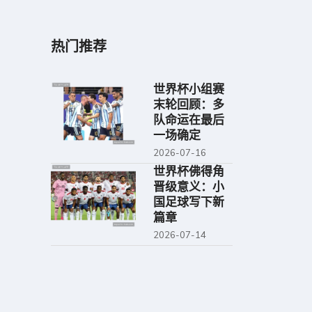
热门推荐
世界杯小组赛
末轮回顾：多
队命运在最后
一场确定
2026-07-16
世界杯佛得角
晋级意义：小
国足球写下新
篇章
2026-07-14