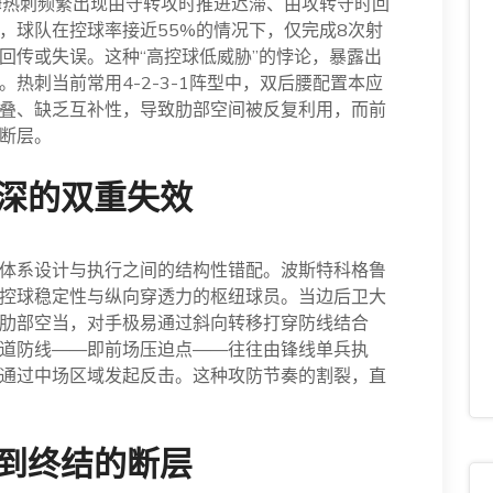
纳姆热刺频繁出现由守转攻时推进迟滞、由攻转守时回
，球队在控球率接近55%的情况下，仅完成8次射
回传或失误。这种“高控球低威胁”的悖论，暴露出
热刺当前常用4-2-3-1阵型中，双后腰配置本应
叠、缺乏互补性，导致肋部空间被反复利用，而前
断层。
深的双重失效
体系设计与执行之间的结构性错配。波斯特科格鲁
控球稳定性与纵向穿透力的枢纽球员。当边后卫大
肋部空当，对手极易通过斜向转移打穿防线结合
道防线——即前场压迫点——往往由锋线单兵执
通过中场区域发起反击。这种攻防节奏的割裂，直
到终结的断层