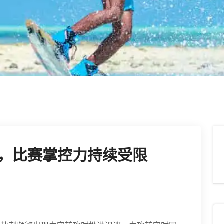
，比赛掌控力持续受限