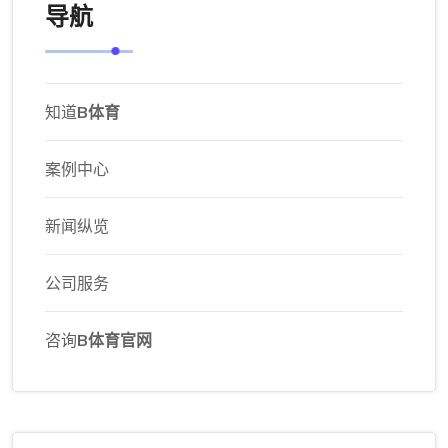
导航
知道
B体育
案例中心
新闻纵览
公司服务
咨询
B体育官网