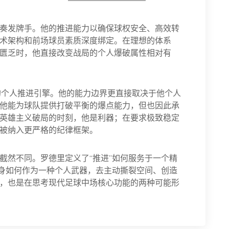
奏发牌手。他的推进能力以确保球权安全、高效转
术架构和前场球员素质深度绑定。在理想的体系
匮乏时，他直接改变战局的个人爆破属性相对有
的个人推进引擎。他的能力边界更直接取决于他个人
他能为球队提供打破平衡的爆点能力，但也因此承
英雄主义破局的时刻，他是利器；在要求极致稳定
被纳入更严格的纪律框架。
截然不同。罗德里定义了“推进”如何服务于一个精
本身如何作为一种个人武器，去主动撕裂空间、创造
，也是在思考现代足球中场核心功能的两种可能形