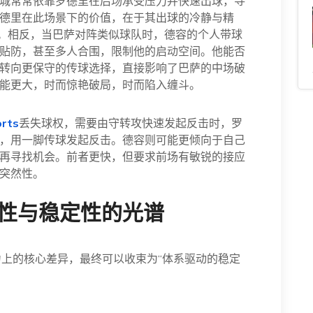
城常常依靠罗德里在后场承受压力并快速出球，寻
德里在此场景下的价值，在于其出球的冷静与精
攻。相反，当巴萨对阵类似球队时，德容的个人带球
贴防，甚至多人合围，限制他的启动空间。他能否
转向更保守的传球选择，直接影响了巴萨的中场破
能更大，时而惊艳破局，时而陷入缠斗。
rts
丢失球权，需要由守转攻快速发起反击时，罗
，用一脚传球发起反击。德容则可能更倾向于自己
再寻找机会。前者更快，但要求前场有敏锐的接应
突然性。
性与稳定性的光谱
力上的核心差异，最终可以收束为“体系驱动的稳定
。