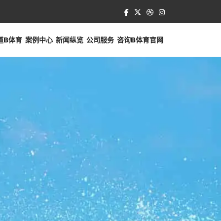
道
B体育
案例中心
新闻纵览
公司服务
咨询
B体育官网