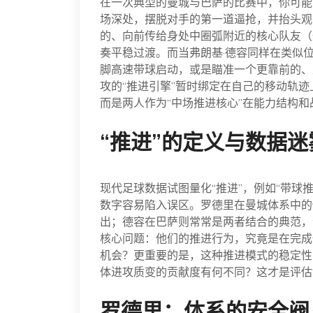
在一次典型的曼城与巴萨的比赛中，你可能
场深处，摆脱对手的第一道逼抢，并抬头观
的、向前传给身处中圈弧附近的核心队友（
奏平稳过渡。而当弗朗基·德容同样在类似
脚高速带球启动，或是瞄准一个更靠前的、
攻的“推进引擎”暂时绑定在自己的移动轨
而是两人作为“中场推进核心”在能力结构
“推进”的定义与数据迷
现代足球数据试图量化“推进”，例如“带球
数字容易陷入误区。罗德里在曼城体系中的
出；德容在巴萨则常常是两者结合的典范，
核心问题：他们的推进行为，究竟是在完成
机会？更重要的是，这种推进模式的稳定性
体进攻质变的贡献度有何不同？这才是评估
罗德里：体系的安全阀