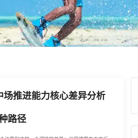
 中场推进能力核心差异分析
种路径