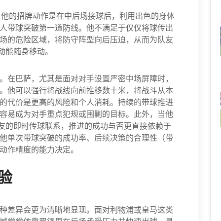
。他的招牌动作是在中后场接球后，利用出色的身体
人带球突破第一道防线。他不满足于仅仅将球传出
场的危险区域，将防守阵型向后压迫，从而为队友
攻动能随身移动。
。在巴萨，尤其是面对对手设置严密中场屏障时，
。他可以强行将战线向前推移数十米，将战斗从本
的代价是更高的风险和个人消耗。持续的带球推进
容易成为对手重点犯规或围剿的目标。此外，当他
队友的即时传球联系，推进的成功与否更直接依赖于
他单次带球突破的成功率、后续决策的合理性（带
动作精度的能力决定。
验
种差异会更为清晰地显现。面对利物浦或皇马这类