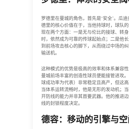
罗德里在曼城的角色，首先是“安全”。瓜
德里的核心价值在于，当他持球时，球队的
现在两个方面：一是无与伦比的接球、转身
时，依然成为可靠的传球起始点；二是他长
到前场攻击核心的脚下，从而绕过中场的纠
输送机。
这种模式的优势是极高的效率和体系兼容性
曼城前场丰富的创造性球员便能接管进攻。
球成功率为代表）非常稳定且高产，但这高
当体系运转流畅时，他是无形的发动机；当
开防线的能力并非其首要武器。他的推进边
线的封锁程度决定。
德容：移动的引擎与空